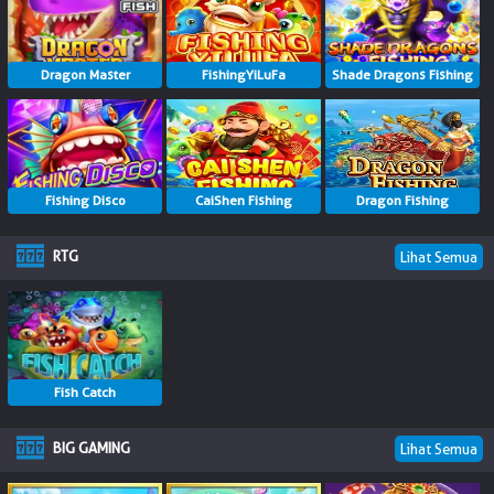
Dragon Master
FishingYiLuFa
Shade Dragons Fishing
Fishing Disco
CaiShen Fishing
Dragon Fishing
RTG
Lihat Semua
Fish Catch
BIG GAMING
Lihat Semua