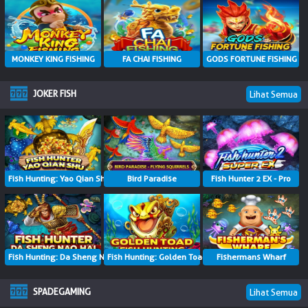
© Copyright 2026 d3wapokerwin.net - All right reserved | 18+
MONKEY KING FISHING
FA CHAI FISHING
GODS FORTUNE FISHING
JOKER FISH
Lihat Semua
Fish Hunting: Yao Qian Shu
Bird Paradise
Fish Hunter 2 EX - Pro
Fish Hunting: Da Sheng Nao Hai
Fish Hunting: Golden Toad
Fishermans Wharf
SPADEGAMING
Lihat Semua