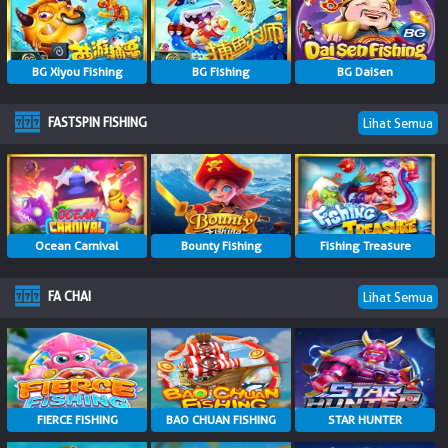
NEW
TANGKAS
RTP
BG Xiyou Fishing
BG Fishing
BG Daisen
DEPOSIT
FASTSPIN FISHING
Lihat Semua
WITHDRAW
PROMOSI
Ocean Carnival
Bounty Fishing
Fishing Treasure
DOWNLOAD APLIKASI
REFERRAL
FA CHAI
Lihat Semua
JACKPOT
VIP MEMBER
FIERCE FISHING
BAO CHUAN FISHING
STAR HUNTER
HUBUNGI KAMI