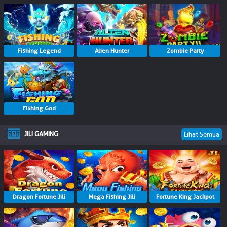
Fishing Legend
Alien Hunter
Zombie Party
Fishing God
JILI GAMING
Lihat Semua
Dragon Fortune Jili
Mega Fishing Jili
Fortune King Jackpot