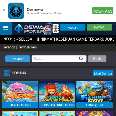
×
Dewapoker
DOWNLOAD
Download Dewapoker Mobile
0 WIB - SELESAI...!!!NIKMATI KESERUAN GAME TERBARU JOKER
INFO:
HOME
Beranda | Tembak Ikan
Provider
Back
POKER
SLOT GAME
IDN E-LOTTERY
NEW
NEW
POPULAR
Lihat Semua
SPORTBOOK
LIVE CASINO
IDNLIVE
NEW
TOGEL
ESPORTS
ARCADE
NEW
NEW
NEW
FIERCE FISHING
GODS FORTUNE FISHING
Fishing God
TEMBAK IKAN
IDNRAFFLE
IDNTRADE